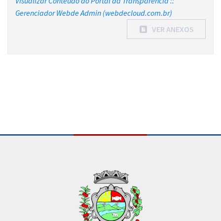
Visualizar Conteúdo do Portal da Transparência ::
Gerenciador Webde Admin (webdecloud.com.br)
VER ANEXOS
Conteúdo Rodapé