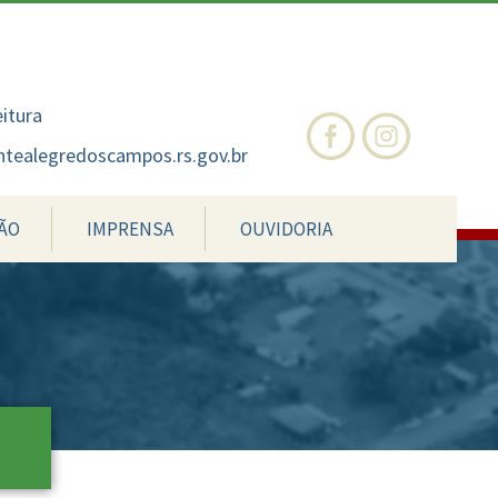
nte
te
al
eitura
tealegredoscampos.rs.gov.br
ÃO
IMPRENSA
OUVIDORIA