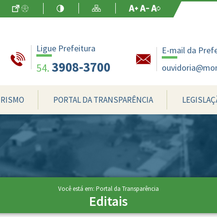
Ir para o Conteúdo
Acessibilidade
Alto Contraste
Mapa do Site
Aumentar Fo
Diminuir Fon
Fonte Origin
Ligue Prefeitura
E-mail da Pref
3908-3700
54.
ouvidoria@mon
RISMO
PORTAL DA TRANSPARÊNCIA
LEGISLAÇ
Você está em: Portal da Transparência
Editais