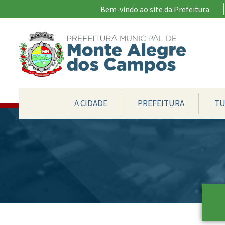
Ir para conteúdo principal
Bem-vindo ao site da Prefeitura
CONTEÚDO DO MENU
A CIDADE
PREFEITURA
TU
Conteúdo Principal