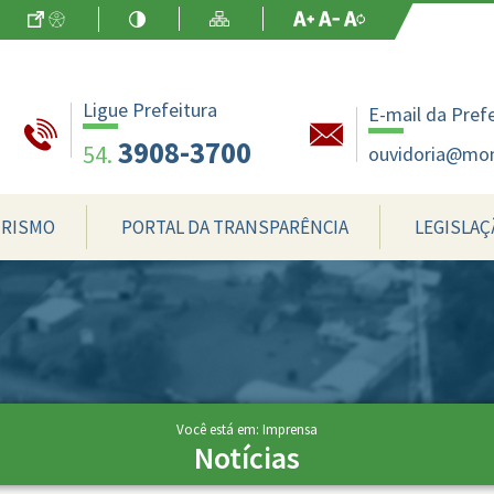
Ir para o Conteúdo
Acessibilidade
Alto Contraste
Mapa do Site
Aumentar Fo
Diminuir Fon
Fonte Origin
Ligue Prefeitura
E-mail da Pref
3908-3700
54.
ouvidoria@mon
RISMO
PORTAL DA TRANSPARÊNCIA
LEGISLAÇ
Você está em: Imprensa
Notícias