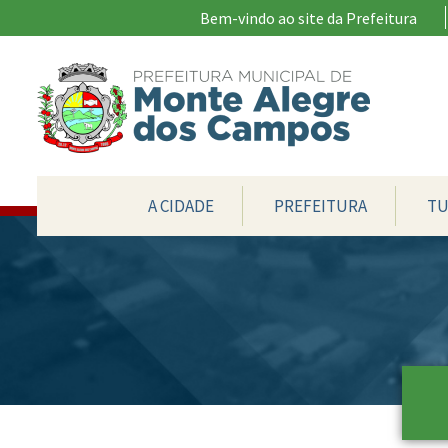
Ir para conteúdo principal
Bem-vindo ao site da Prefeitura
CONTEÚDO DO MENU
A CIDADE
PREFEITURA
TU
Conteúdo Principal