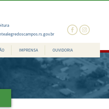
nte
te
al
eitura
tealegredoscampos.rs.gov.br
ÃO
IMPRENSA
OUVIDORIA