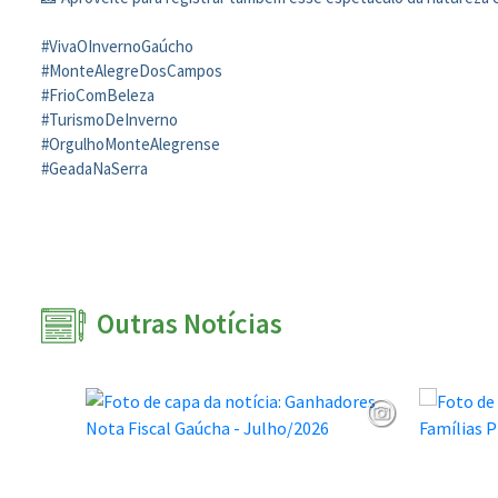
#VivaOInvernoGaúcho
#MonteAlegreDosCampos
#FrioComBeleza
#TurismoDeInverno
#OrgulhoMonteAlegrense
#GeadaNaSerra
Outras Notícias