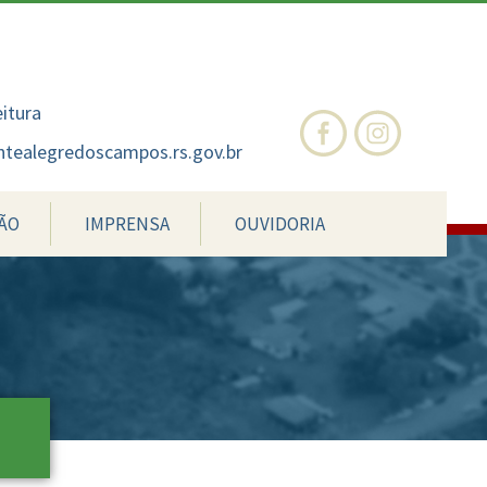
nte
te
al
eitura
tealegredoscampos.rs.gov.br
ÃO
IMPRENSA
OUVIDORIA