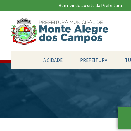
Ir para conteúdo principal
Bem-vindo ao site da Prefeitura
CONTEÚDO DO MENU
A CIDADE
PREFEITURA
TU
Conteúdo Principal