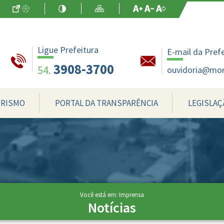
Ir para o Conteúdo
Acessibilidade
Alto Contraste
Mapa do Site
Aumentar Fo
Diminuir Fon
Fonte Origin
Ligue Prefeitura
E-mail da Pref
3908-3700
54.
ouvidoria@mon
RISMO
PORTAL DA TRANSPARÊNCIA
LEGISLAÇ
Você está em: Imprensa
Notícias