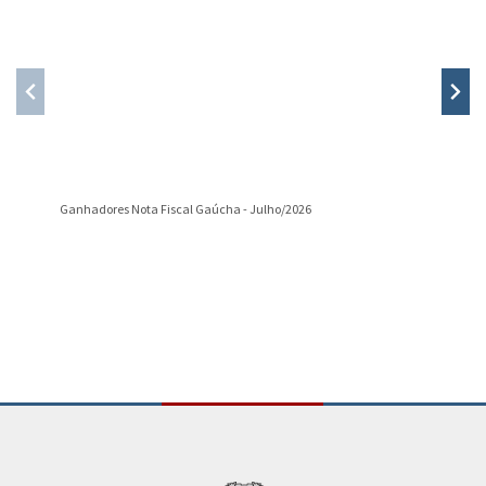
Ganhadores Nota Fiscal Gaúcha - Julho/2026
Divulgaç
Conteúdo Rodapé