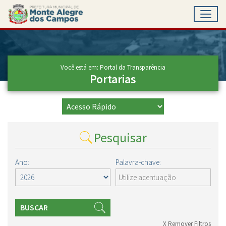
Toggl
Ir para conteúdo principal
Conteúdo Principal
Você está em: Portal da Transparência
Portarias
Pesquisar
Ano:
Palavra-chave:
BUSCAR
X Remover Filtros